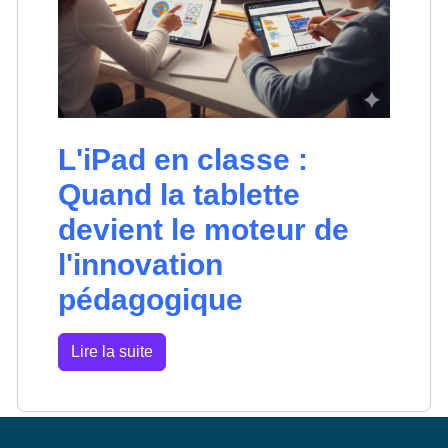
L'iPad en classe :
Quand la tablette
devient le moteur de
l'innovation
pédagogique
Lire la suite