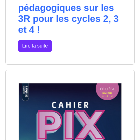
pédagogiques sur les
3R pour les cycles 2, 3
et 4 !
Lire la suite