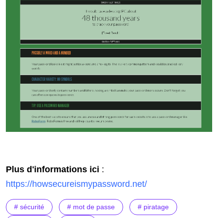
Plus d'informations ici
:
https://howsecureismypassword.net/
# sécurité
# mot de passe
# piratage