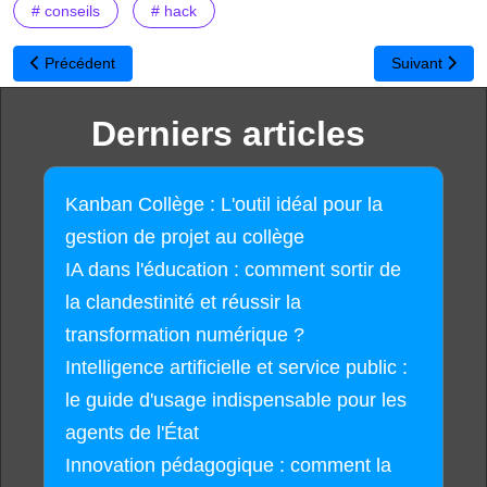
# conseils
# hack
Article précédent : DETEKT : vérifiez si vous êtes espionné
Article suivan
Précédent
Suivant
Derniers articles
Kanban Collège : L'outil idéal pour la
gestion de projet au collège
IA dans l'éducation : comment sortir de
la clandestinité et réussir la
transformation numérique ?
Intelligence artificielle et service public :
le guide d'usage indispensable pour les
agents de l'État
Innovation pédagogique : comment la