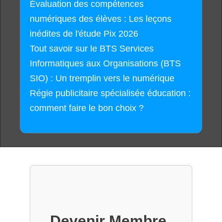
Évaluation des compétences
numériques des élèves : Les leçons
inédites de l'étude Pix 2026
Tout savoir sur le BTS Services
Informatiques aux Organisations (BTS
SIO) : Un tremplin vers le numérique
Régie publicitaire spécialisée éducation :
comment faire le bon choix ?
Devenir Membre