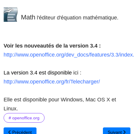
Math
l'éditeur d'équation mathématique.
Voir les nouveautés de la version 3.4 :
http://www.openoffice.org/dev_docs/features/3.3/index
La version 3.4 est disponible
ici :
http://www.openoffice.org/fr/Telecharger/
Elle est disponible pour Windows, Mac OS X et
Linux.
# openoffice.org
Article précédent : MindMap AI - Créer et utiliser en classe des ca
Article suivan
Précédent
Suivant