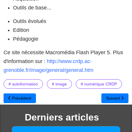
Outils de base...
Outils évolués
Edition
Pédagogie
Ce site nécessite Macromédia Flash Player 5. Plus
d'information sur :
http://www.crdp.ac-
grenoble.fr/image/general/general.htm
# autoformation
# image
# numérique CRDP
Article précédent : Videoporama : application de création de séqu
Article suiva
Précédent
Suivant
Derniers articles