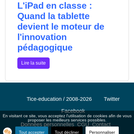
L'iPad en classe :
Quand la tablette
devient le moteur de
l'innovation
pédagogique
Lire la suite
Tice-education / 2008-2026
Twitter
Facebook
En visitant ce site, vous acceptez l'utilisation de cookies afin de vous
proposer les meilleurs services possibles.
Données personnelles
CGU
Contact
Tout accepter
Tout décliner
Personnaliser