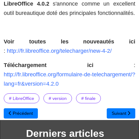
LibreOffice 4.0.2
s'annonce comme un excellent
outil bureautique doté des principales fonctionnalités.
Voir toutes les nouveautés ici
:
http://fr.libreoffice.org/telecharger/new-4-2/
Téléchargement ici
:
http://fr.libreoffice.org/formulaire-de-telechargement/?
lang=fr&version=4.2.0
# LibreOffice
# version
# finale
Article précédent : LiberKey : 293 applications disponibles en quelq
Article suivan
Précédent
Suivant
Derniers articles