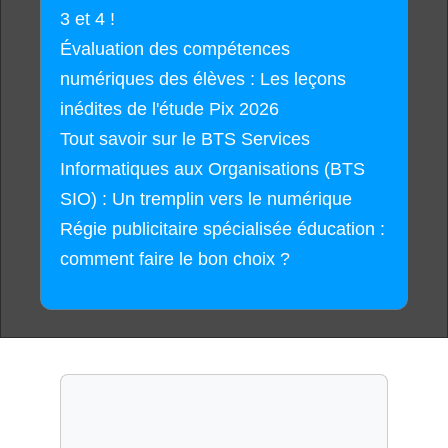
3 et 4 !
Évaluation des compétences
numériques des élèves : Les leçons
inédites de l'étude Pix 2026
Tout savoir sur le BTS Services
Informatiques aux Organisations (BTS
SIO) : Un tremplin vers le numérique
Régie publicitaire spécialisée éducation :
comment faire le bon choix ?