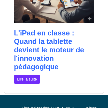
L'iPad en classe :
Quand la tablette
devient le moteur de
l'innovation
pédagogique
Lire la suite