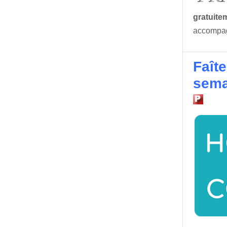
gratuite
accompag
Faîte
sema