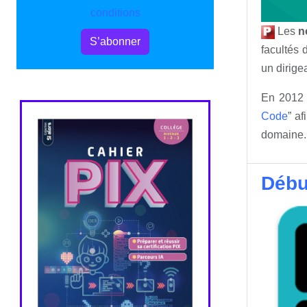
conditions
Les
n
S’abonner
facultés
un dirige
En 2012 
Code
” a
domaine.
Débu