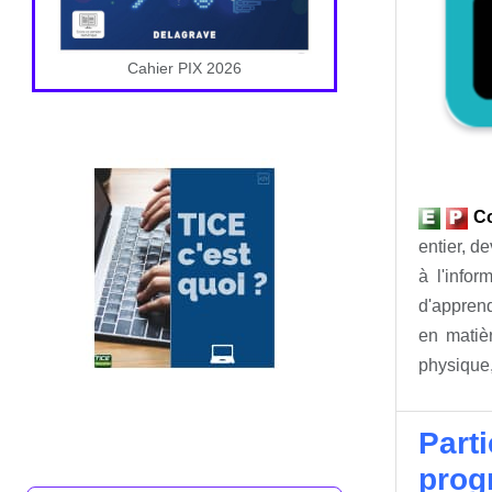
Cahier PIX 2026
C
entier, de
à l'info
d'apprend
en matièr
physique,
Parti
prog