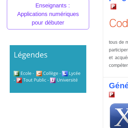
Enseignants :
Applications numériques
pour débuter
tous de m
participe
et acqué
compéten
Géné