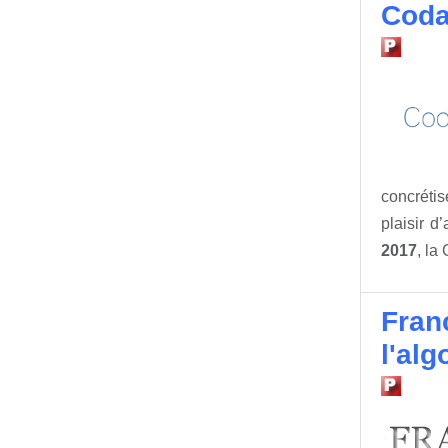
Coda
concrétis
plaisir d
2017
, la
Fran
l'alg