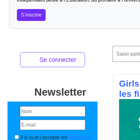
S'inscrire
Se connecter
Girl
Newsletter
les f
J’ai lu et j’accepte les
Termes et