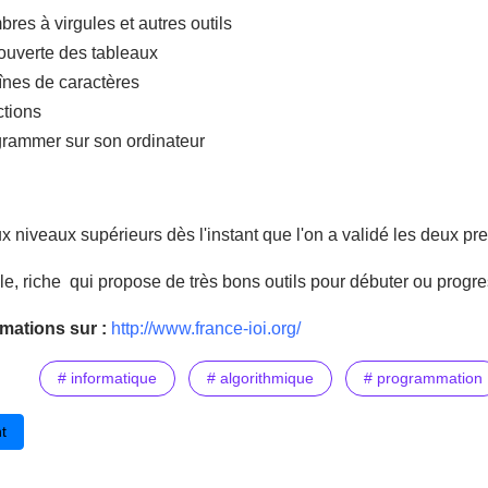
res à virgules et autres outils
ouverte des tableaux
înes de caractères
ctions
grammer sur son ordinateur
 niveaux supérieurs dès l'instant que l'on a validé les deux pr
le, riche qui propose de très bons outils pour débuter ou progr
rmations sur :
http://www.france-ioi.org/
# informatique
# algorithmique
# programmation
cédent : FileMaker: la solution de gestion de base de données
t