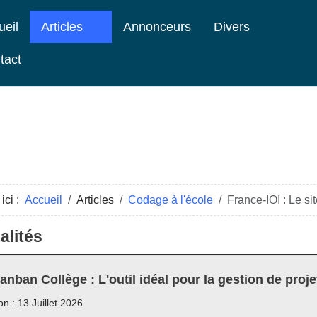
ueil
Articles
Annonceurs
Divers
tact
ici :
Accueil
Articles
Codage à l'école
France-IOI : Le si
alités
anban Collège : L'outil idéal pour la gestion de proje
on : 13 Juillet 2026