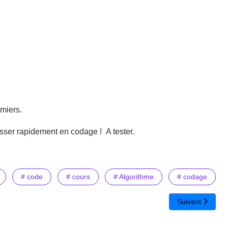
emiers.
esser rapidement en codage ! A tester.
# code
# cours
# Algorithme
# codage
Article suivant 
Suivant