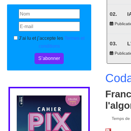
I
Publicati
J’ai lu et j’accepte les
Termes et
L
conditions
Publicat
S’abonner
Coda
Franc
l'alg
Temps de l