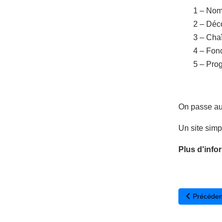
1 – Nomb
2 – Déc
3 – Cha
4 – Fon
5 – Pro
On passe aux
Un site simp
Plus d'info
Article pré
Précéden