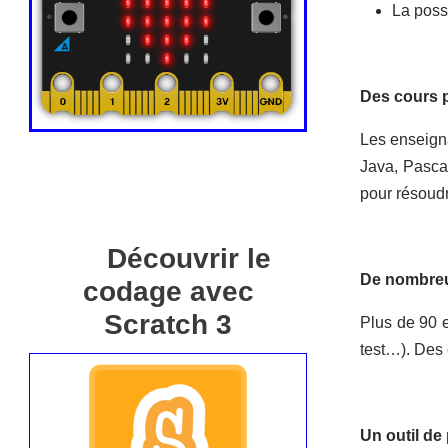
La possi
Des cours 
Les enseign
Java, Pasca
pour résoudr
Découvrir le
De nombreu
codage avec
Scratch 3
Plus de 90 e
test…). Des
Un outil de