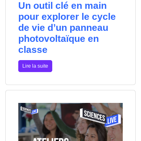
Un outil clé en main
pour explorer le cycle
de vie d’un panneau
photovoltaïque en
classe
Lire la suite