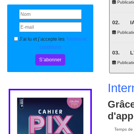
Publicati
I
Publicati
J’ai lu et j’accepte les
Termes et
conditions
L
S’abonner
Publicat
Inter
Grâce
d'app
Temps de l