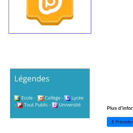
Plus d'info
Article pré
Précéden