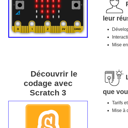
leur réu
Dévelop
Interac
Mise en
Découvrir le
codage avec
que vou
Scratch 3
Tarifs 
Mise à d