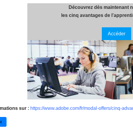
Découvrez dès maintenant n
les cinq avantages de l’appren
Accéder
rmations sur :
https://www.adobe.com/fr/modal-offers/cinq-
cédent : Filesender : héberger et partager ses fichiers avec ses élèves
t