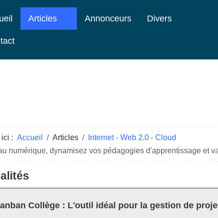
ueil
Articles
Annonceurs
Divers
tact
ici :
Accueil
Articles
Internet - Web 2.0 - Cloud
au numérique, dynamisez vos pédagogies d'apprentissage et val
alités
anban Collège : L'outil idéal pour la gestion de proje