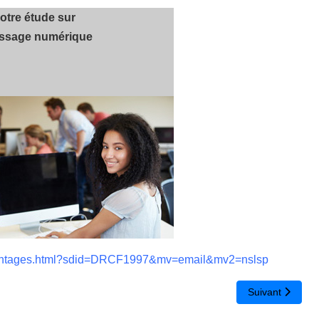
otre étude sur
tissage numérique
advantages.html?sdid=DRCF1997&mv=email&mv2=nslsp
 ou collègues de manière sécurisée
Article suivant
Suivant