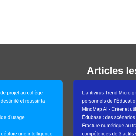
Articles le
 de projet au collège
L’antivirus Trend Micro gr
destinité et réussir la
personnels de l’Éducatio
MindMap AI - Créer et uti
guide d'usage
Édubase : des scénarios
Fracture numérique au tr
déploie une intelligence
compétences de 3 actifs 