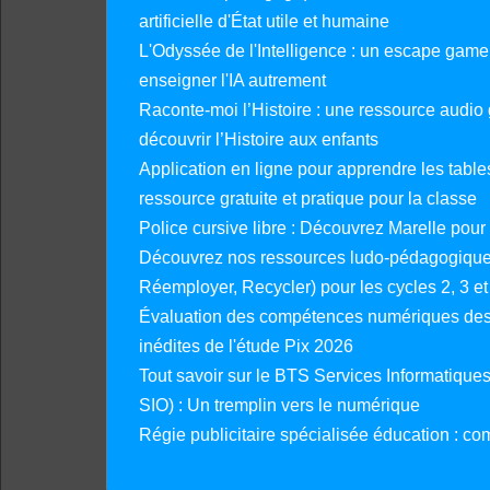
artificielle d'État utile et humaine
L'Odyssée de l'Intelligence : un escape gam
enseigner l'IA autrement
Raconte-moi l’Histoire : une ressource audio g
découvrir l’Histoire aux enfants
Application en ligne pour apprendre les tables
ressource gratuite et pratique pour la classe
Police cursive libre : Découvrez Marelle pour
Découvrez nos ressources ludo-pédagogiques
Réemployer, Recycler) pour les cycles 2, 3 et 
Évaluation des compétences numériques des 
inédites de l'étude Pix 2026
Tout savoir sur le BTS Services Informatique
SIO) : Un tremplin vers le numérique
Régie publicitaire spécialisée éducation : co