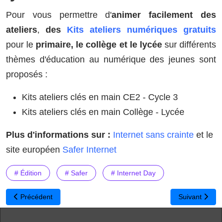
Pour vous permettre d'
animer facilement des
ateliers
,
des
Kits ateliers numériques gratuits
pour le
primaire, le collège et le lycée
sur différents
thèmes d'éducation au numérique des jeunes sont
proposés :
Kits ateliers clés en main CE2 - Cycle 3
Kits ateliers clés en main Collège - Lycée
Plus d'informations sur :
Internet sans crainte
et le
site européen
Safer Internet
# Édition
# Safer
# Internet Day
Article précédent : Cybermalveillance.gouv.fr dévoile un livret po
Article suiva
Précédent
Suivant