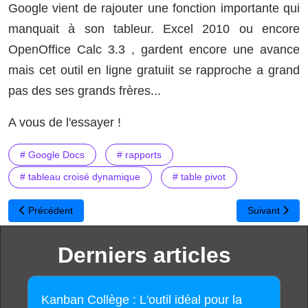
Google vient de rajouter une fonction importante qui
manquait à son tableur. Excel 2010 ou encore
OpenOffice Calc 3.3 , gardent encore une avance
mais cet outil en ligne gratuiit se rapproche a grand
pas des ses grands frères...
A vous de l'essayer !
# Google Docs
# rapports
# tableau croisé dynamique
# table pivot
Article précédent : Le "Copier Coller" des images disponible dans
Article suivan
Précédent
Suivant
Derniers articles
Kanban Collège : L'outil idéal pour la