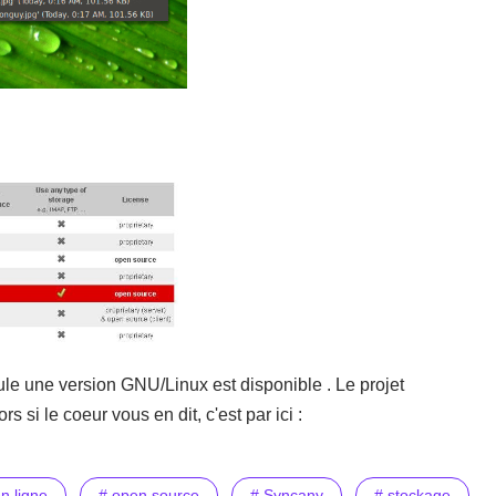
ule une version GNU/Linux est disponible . Le projet
si le coeur vous en dit, c'est par ici :
n ligne
# open source
# Syncany
# stockage