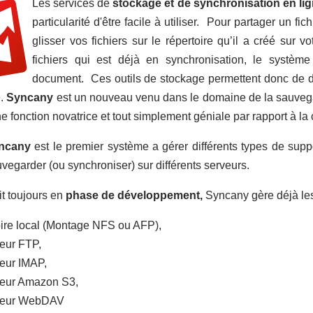
Les services de
stockage et de synchronisation en li
particularité d'être facile à utiliser. Pour partager un
glisser vos fichiers sur le répertoire qu’il a créé sur v
fichiers qui est déjà en synchronisation, le systèm
document. Ces outils de stockage permettent donc de d
e.
Syncany
est un nouveau venu dans le domaine de la sauvegard
e fonction novatrice et tout simplement géniale par rapport à la 
ncany
est le premier système a gérer différents types de suppor
vegarder (ou synchroniser) sur différents serveurs.
it toujours en
phase de développement,
Syncany gère déjà les
ire local (Montage NFS ou AFP),
eur FTP,
eur IMAP,
eur Amazon S3,
veur WebDAV