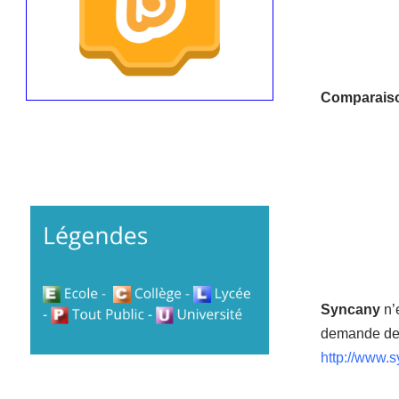
Comparaiso
Syncany
n’
demande de l
http://www.s