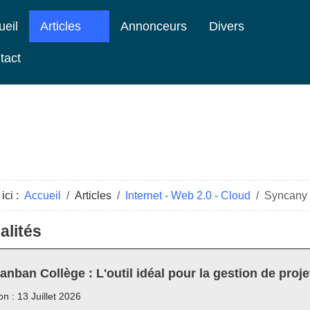
ueil
Articles
Annonceurs
Divers
tact
ici :
Accueil
Articles
Internet - Web 2.0 - Cloud
Syncany 
alités
anban Collège : L'outil idéal pour la gestion de proje
on : 13 Juillet 2026