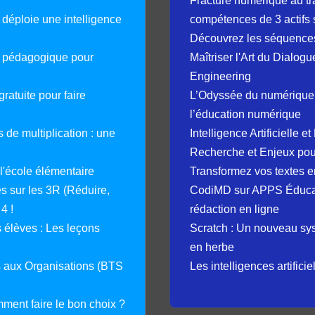
Fracture numérique au tr
déploie une intelligence
compétences de 3 actifs 
Découvrez les séquence
e pédagogique pour
Maîtriser l'Art du Dialog
Engineering
ratuite pour faire
L’Odyssée du numérique 
l’éducation numérique
 de multiplication : une
Intelligence Artificielle 
Recherche et Enjeux pour
 l'école élémentaire
Transformez vos textes en
 sur les 3R (Réduire,
CodiMD sur APPS Éducation
4 !
rédaction en ligne
élèves : Les leçons
Scratch : Un nouveau s
en herbe
s aux Organisations (BTS
Les intelligences artifici
mment faire le bon choix ?