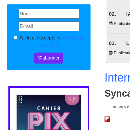
I
Publicati
J’ai lu et j’accepte les
Termes et
L
conditions
Publicat
S’abonner
Inter
Synca
Temps de l