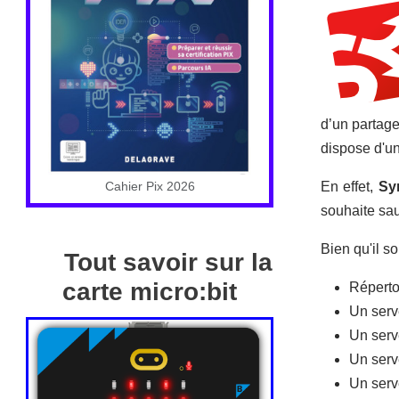
d’un partag
dispose d'un
En effet,
Sy
Cahier Pix 2026
souhaite sau
Bien qu'il so
Tout savoir sur la
carte micro:bit
Réperto
Un serv
Un serv
Un serv
Un ser