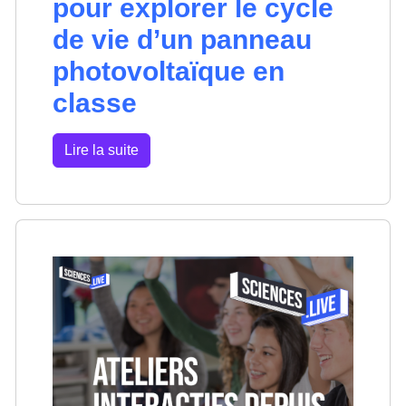
pour explorer le cycle
de vie d’un panneau
photovoltaïque en
classe
Lire la suite