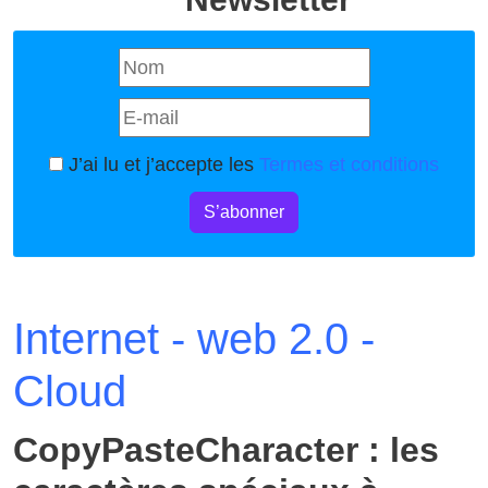
J’ai lu et j’accepte les
Termes et conditions
S’abonner
Internet - web 2.0 -
Cloud
CopyPasteCharacter : les