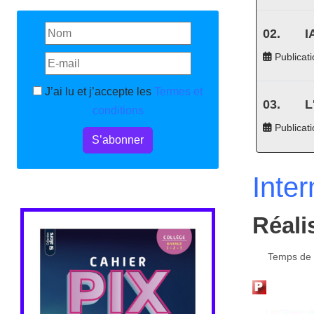
I
Publicati
J’ai lu et j’accepte les
Termes et
L
conditions
Publicat
S’abonner
Inter
Réali
Temps de l