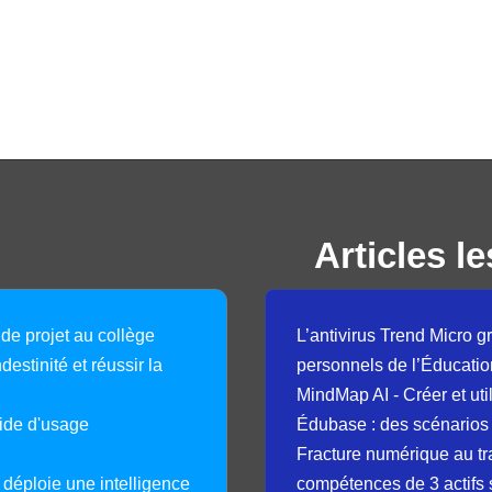
Articles le
 de projet au collège
L’antivirus Trend Micro gr
destinité et réussir la
personnels de l’Éducatio
MindMap AI - Créer et uti
guide d'usage
Édubase : des scénarios
Fracture numérique au tr
déploie une intelligence
compétences de 3 actifs 