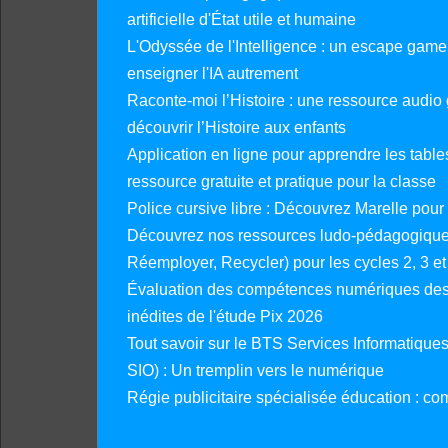
artificielle d'État utile et humaine
L'Odyssée de l'Intelligence : un escape gam
enseigner l'IA autrement
Raconte-moi l’Histoire : une ressource audio g
découvrir l’Histoire aux enfants
Application en ligne pour apprendre les tables
ressource gratuite et pratique pour la classe
Police cursive libre : Découvrez Marelle pour
Découvrez nos ressources ludo-pédagogiques
Réemployer, Recycler) pour les cycles 2, 3 et 
Évaluation des compétences numériques des 
inédites de l'étude Pix 2026
Tout savoir sur le BTS Services Informatique
SIO) : Un tremplin vers le numérique
Régie publicitaire spécialisée éducation : co