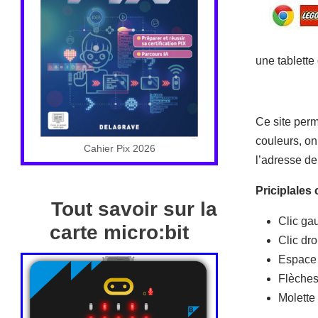
une tablett
Ce site perm
couleurs, on
Cahier Pix 2026
l’adresse de
Priciplale
Tout savoir sur la
Clic gau
carte micro:bit
Clic dro
Espace 
Flèche
Molette