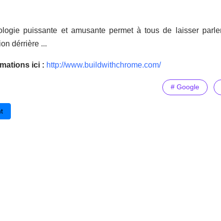
ologie puissante et amusante permet à tous de laisser parle
n dérrière ...
mations ici :
http://www.buildwithchrome.com/
# Google
cédent : TACIT : un logiciel pour aider à acquérir les compétences lan
t