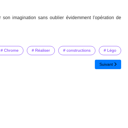
r son imagination sans oublier évidemment l'opération de
# Chrome
# Réaliser
# constructions
# Légo
gagières primordiales dans la compréhension de textes
Article suivant 
Suivant