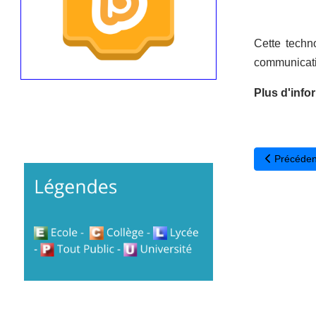
Cette techn
communicatio
Plus d'infor
Article pré
Précéden