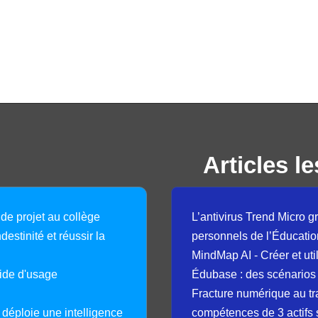
Articles le
 de projet au collège
L’antivirus Trend Micro gr
destinité et réussir la
personnels de l’Éducatio
MindMap AI - Créer et uti
guide d'usage
Édubase : des scénarios
Fracture numérique au tr
déploie une intelligence
compétences de 3 actifs 