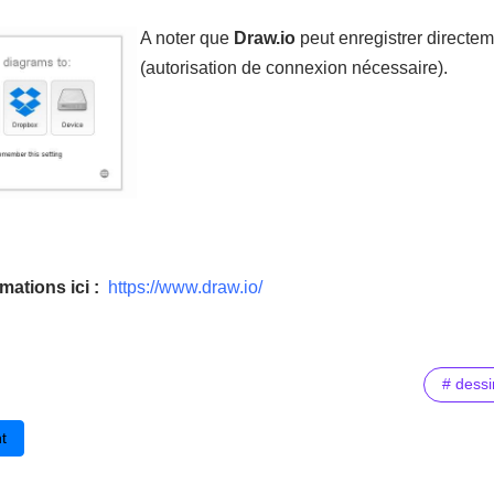
A noter que
Draw.io
peut enregistrer directem
(autorisation de connexion nécessaire).
mations ici :
https://www.draw.io/
# dessi
cédent : Réalisez des constructions en Lego avec Chrome
t