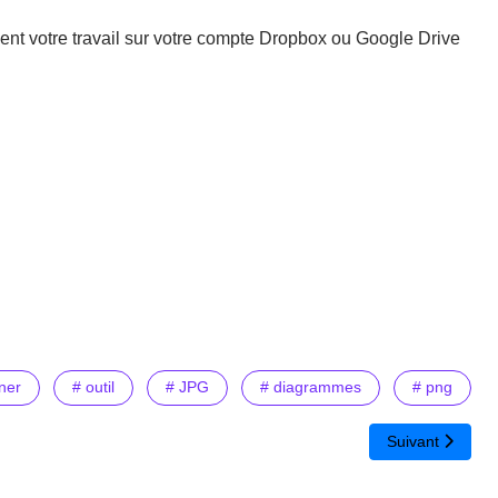
ent votre travail sur votre compte Dropbox ou Google Drive
ner
# outil
# JPG
# diagrammes
# png
Article suivant
Suivant