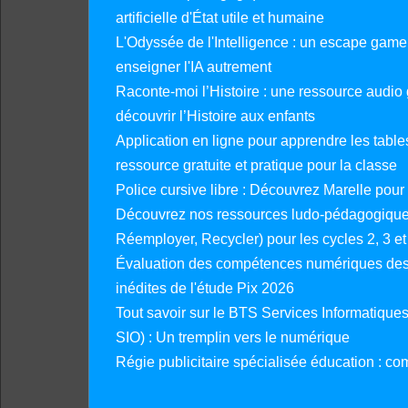
artificielle d'État utile et humaine
L'Odyssée de l'Intelligence : un escape gam
enseigner l'IA autrement
Raconte-moi l’Histoire : une ressource audio g
découvrir l’Histoire aux enfants
Application en ligne pour apprendre les tables
ressource gratuite et pratique pour la classe
Police cursive libre : Découvrez Marelle pour
Découvrez nos ressources ludo-pédagogiques
Réemployer, Recycler) pour les cycles 2, 3 et 
Évaluation des compétences numériques des 
inédites de l'étude Pix 2026
Tout savoir sur le BTS Services Informatique
SIO) : Un tremplin vers le numérique
Régie publicitaire spécialisée éducation : co