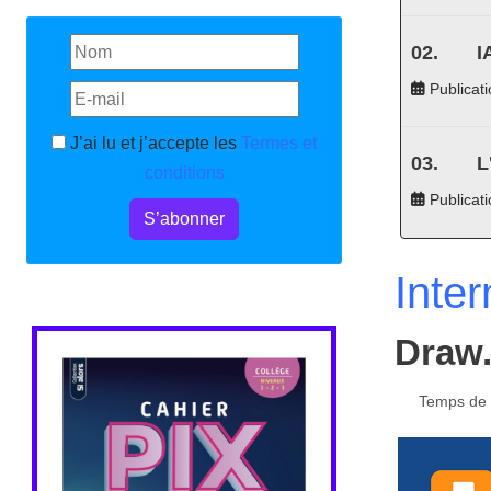
I
Publicati
J’ai lu et j’accepte les
Termes et
L
conditions
Publicat
S’abonner
Inter
Draw.
Temps de l