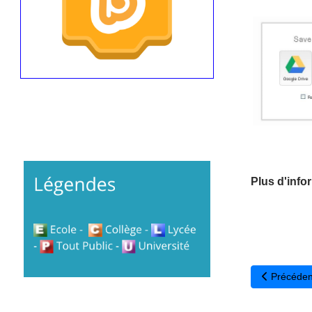
Plus d'infor
Article pré
Précéden