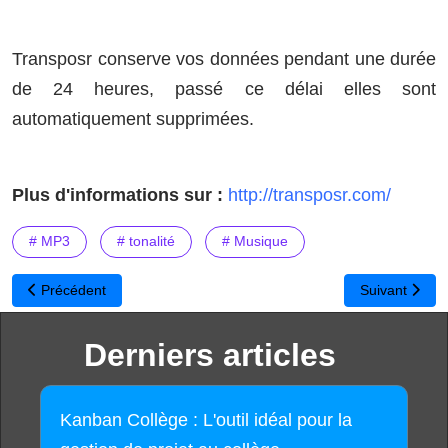
Transposr conserve vos données pendant une durée
de 24 heures, passé ce délai elles sont
automatiquement supprimées.
Plus d'informations sur :
http://transposr.com/
# MP3
# tonalité
# Musique
Article précédent : Worldometers : Statistiques mondiales en temp
Article suivan
Précédent
Suivant
Derniers articles
Kanban Collège : L'outil idéal pour la