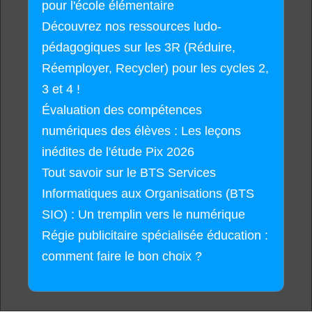
pour l'école élémentaire
Découvrez nos ressources ludo-
pédagogiques sur les 3R (Réduire,
Réemployer, Recycler) pour les cycles 2,
3 et 4 !
Évaluation des compétences
numériques des élèves : Les leçons
inédites de l'étude Pix 2026
Tout savoir sur le BTS Services
Informatiques aux Organisations (BTS
SIO) : Un tremplin vers le numérique
Régie publicitaire spécialisée éducation :
comment faire le bon choix ?