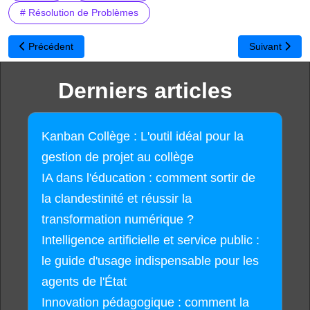
# Résolution de Problèmes
Article précédent : Apprenez à coder de manière interactive, gr
Article suivant
Précédent
Suivant
Derniers articles
Kanban Collège : L'outil idéal pour la
gestion de projet au collège
IA dans l'éducation : comment sortir de
la clandestinité et réussir la
transformation numérique ?
Intelligence artificielle et service public :
le guide d'usage indispensable pour les
agents de l'État
Innovation pédagogique : comment la