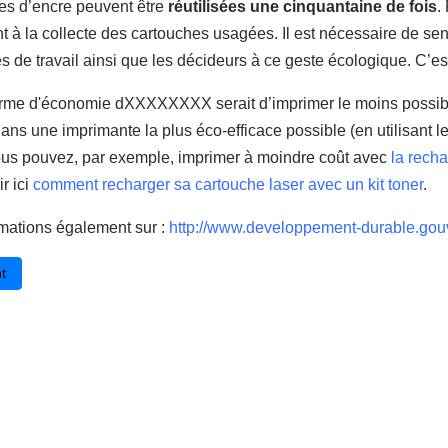
es d’encre peuvent être
réutilisées une cinquantaine de fois
.
nt à la collecte des cartouches usagées. Il est nécessaire de sen
s de travail ainsi que les décideurs à ce geste écologique. C’est 
erme d'économie dXXXXXXXX serait d’imprimer le moins possible,
dans une imprimante la plus éco-efficace possible (en utilisant 
ous pouvez, par exemple, imprimer à moindre coût avec
la rech
r ici
comment recharger sa cartouche laser avec un kit toner
.
rmations également sur :
http://www.developpement-durable.gouv.
cédent : Les gyropodes : un nouveau moyen de transport pour les jeun
t