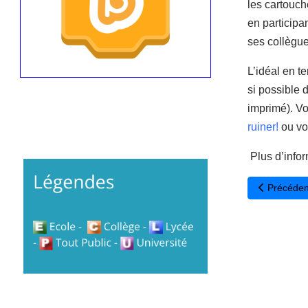
les cartouch
en participa
ses collègue
L’idéal en t
si possible 
imprimé). V
ruiner!
ou voi
Plus d’info
Article pré
Précéden