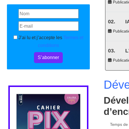
Publicati
I
Publicati
J’ai lu et j’accepte les
Termes et
conditions
L
S’abonner
Publicat
Déve
Dével
d’enc
Temps de l