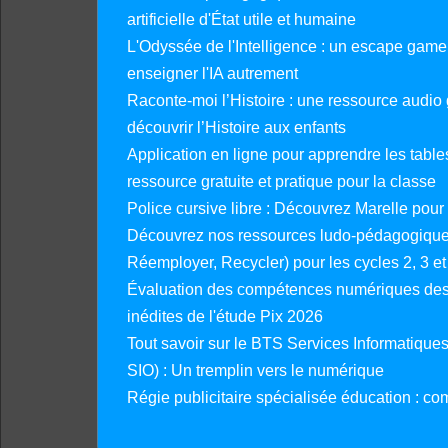
artificielle d'État utile et humaine
L'Odyssée de l'Intelligence : un escape gam
enseigner l'IA autrement
Raconte-moi l’Histoire : une ressource audio g
découvrir l’Histoire aux enfants
Application en ligne pour apprendre les tables
ressource gratuite et pratique pour la classe
Police cursive libre : Découvrez Marelle pour
Découvrez nos ressources ludo-pédagogiques
Réemployer, Recycler) pour les cycles 2, 3 et 
Évaluation des compétences numériques des 
inédites de l'étude Pix 2026
Tout savoir sur le BTS Services Informatique
SIO) : Un tremplin vers le numérique
Régie publicitaire spécialisée éducation : co