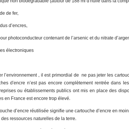
tique non biodégradable (autour de 188 ml d'huile dans la compo
de de fer,
idus d’encres,
our photoconducteur contenant de l’arsenic et du nitrate d’argen
es électroniques
r l’environnement , il est primordial de ne pas jeter les cart
hes d'encre n’est pas encore complètement rentrée dans les
eprises ou établissements publics ont mis en place des dispos
es en France est encore trop élevé.
uche d’encre réutilisée signifie une cartouche d’encre en moins
 des ressources naturelles de la terre.