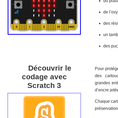
du plas
de l’oxy
des rés
un tamb
des puc
Découvrir le
Pour protége
codage avec
des cartouc
grandes entr
Scratch 3
d’encre jeté
Chaque carto
préservation