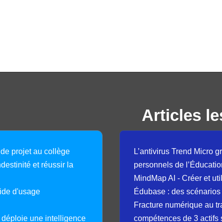
Articles le
 de projet au collège
L’antivirus Trend Micro gr
destinité et réussir la
personnels de l’Éducatio
MindMap AI - Créer et uti
guide d'usage
Édubase : des scénarios
Fracture numérique au tr
déploie une intelligence
compétences de 3 actifs 