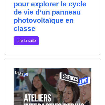
pour explorer le cycle
de vie d’un panneau
photovoltaïque en
classe
Lire la suite