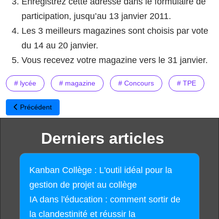
Enregistrez cette adresse dans le formulaire de
participation, jusqu’au 13 janvier 2011.
Les 3 meilleurs magazines sont choisis par vote
du 14 au 20 janvier.
Vous recevez votre magazine vers le 31 janvier.
# lycée
# magazine
# Concours
# TPE
Article précédent : 1er mars : journée Mondiale des Mathématique
Précédent
Derniers articles
Kanban Collège : L'outil idéal pour la
gestion de projet au collège
IA dans l'éducation : comment sortir de
la clandestinité et réussir la