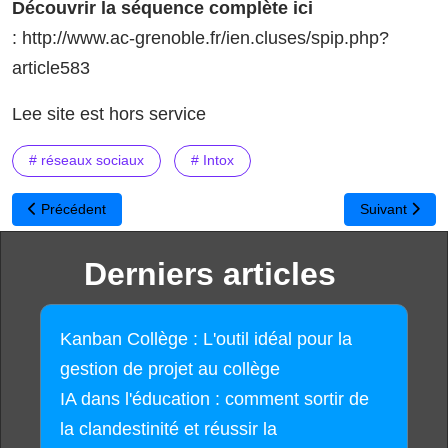
Découvrir la séquence complète ici
: http://www.ac-grenoble.fr/ien.cluses/spip.php?
article583
Lee site est hors service
# réseaux sociaux
# Intox
Article précédent : Créez librement des documents d'Histoire-G
Article suivan
Précédent
Suivant
Derniers articles
Kanban Collège : L'outil idéal pour la
gestion de projet au collège
IA dans l'éducation : comment sortir de
la clandestinité et réussir la