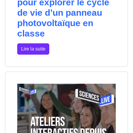
pour explorer le cycle
de vie d’un panneau
photovoltaïque en
classe
Lire la suite