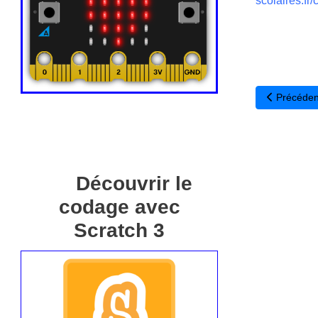
scolaires.fr
Article pré
Précéden
Découvrir le
codage avec
Scratch 3