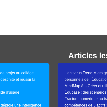
Articles le
 de projet au collège
L’antivirus Trend Micro gr
destinité et réussir la
personnels de l’Éducatio
MindMap AI - Créer et uti
guide d'usage
Édubase : des scénarios
Fracture numérique au tr
déploie une intelligence
compétences de 3 actifs 