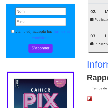
I
Publicati
J’ai lu et j’accepte les
Termes et
L
conditions
Publicat
S’abonner
Info
Rappo
Temps de l