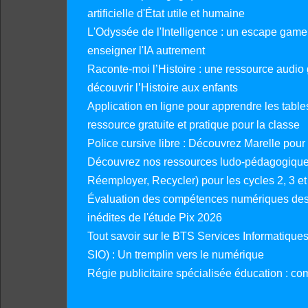
artificielle d'État utile et humaine
L'Odyssée de l'Intelligence : un escape gam
enseigner l'IA autrement
Raconte-moi l’Histoire : une ressource audio g
découvrir l’Histoire aux enfants
Application en ligne pour apprendre les tables
ressource gratuite et pratique pour la classe
Police cursive libre : Découvrez Marelle pour
Découvrez nos ressources ludo-pédagogiques
Réemployer, Recycler) pour les cycles 2, 3 et 
Évaluation des compétences numériques des 
inédites de l'étude Pix 2026
Tout savoir sur le BTS Services Informatique
SIO) : Un tremplin vers le numérique
Régie publicitaire spécialisée éducation : co