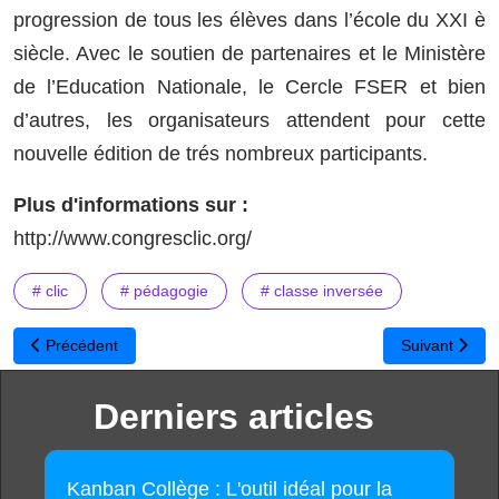
progression de tous les élèves dans l’école du XXI è
siècle. Avec le soutien de partenaires et le ​Ministère
de l’Education Nationale​, le ​Cercle FSER​ et bien
d’autres, les organisateurs attendent pour cette
nouvelle édition de trés nombreux participants.
Plus d'informations sur :
http://www.congresclic.org/
# clic
# pédagogie
# classe inversée
Article précédent : Égal Accès : une bibliothèque numérique de pro
Article suivan
Précédent
Suivant
Derniers articles
Kanban Collège : L'outil idéal pour la