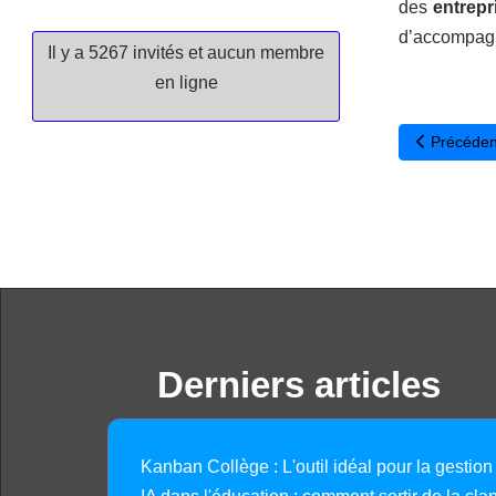
des
entrepr
d’accompagne
Il y a 5267 invités et aucun membre
en ligne
Article pré
Précéden
Derniers articles
Kanban Collège : L'outil idéal pour la gestion