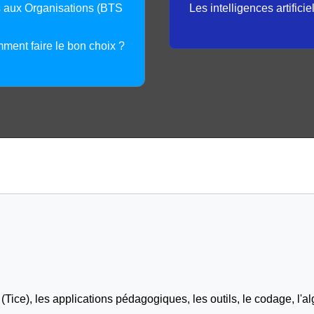
s aux Organisations (BTS
Les intelligences artifici
mment faire le bon choix ?
Tice), les applications pédagogiques, les outils, le codage, l'al