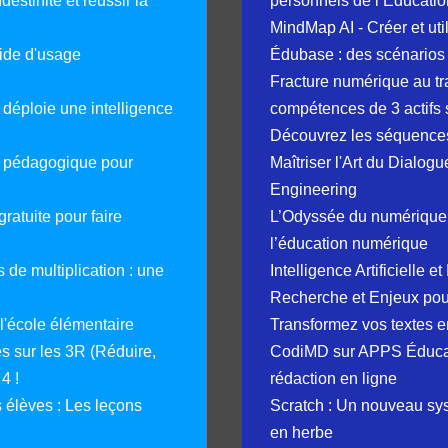
destinité et réussir la
personnels de l’Éducatio
MindMap AI - Créer et uti
guide d'usage
Édubase : des scénarios
Fracture numérique au tr
déploie une intelligence
compétences de 3 actifs 
Découvrez les séquence
e pédagogique pour
Maîtriser l'Art du Dialog
Engineering
ratuite pour faire
L’Odyssée du numérique 
l’éducation numérique
 de multiplication : une
Intelligence Artificielle 
Recherche et Enjeux pour
 l'école élémentaire
Transformez vos textes en
 sur les 3R (Réduire,
CodiMD sur APPS Éducation
4 !
rédaction en ligne
élèves : Les leçons
Scratch : Un nouveau s
en herbe