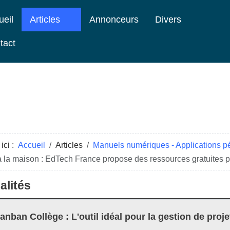
ueil
Articles
Annonceurs
Divers
tact
ici :
Accueil
Articles
Manuels numériques - Applications 
 la maison : EdTech France propose des ressources gratuites po
alités
anban Collège : L'outil idéal pour la gestion de proje