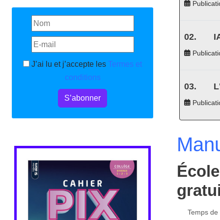
Publicati
I
Publicati
J’ai lu et j’accepte les
Termes et
conditions
L
S’abonner
Publicat
Manu
École
gratu
Temps de l