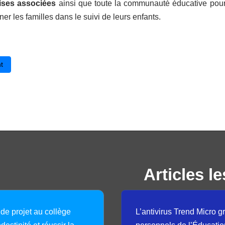
ises associées
ainsi que toute la communauté éducative pour 
r les familles dans le suivi de leurs enfants.
cédent : Appel à contributions pour 6e édition du congrès des classes i
t
Articles le
 de projet au collège
L’antivirus Trend Micro gr