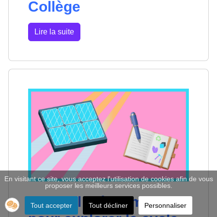
Collège
Lire la suite
En visitant ce site, vous acceptez l'utilisation de cookies afin de vous
proposer les meilleurs services possibles.
Un outil clé en main
Tout accepter
Tout décliner
Personnaliser