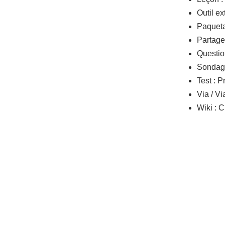
Outil ex
Paqueta
Partage 
Question
Sondage
Test : 
Via / V
Wiki : 