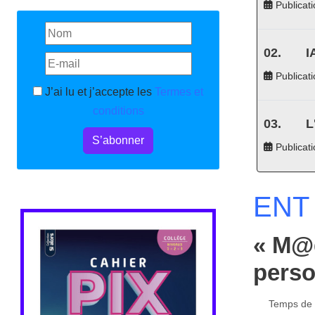
Publicati
I
Publicati
J’ai lu et j’accepte les
Termes et
conditions
L
S’abonner
Publicat
ENT 
« M@g
perso
Temps de l