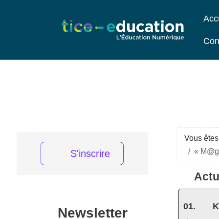
Acc
Con
Vous êtes 
« M@gis
S'inscrire
Actu
K
Newsletter