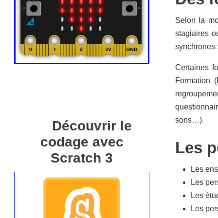
Selon la mo
stagiaires 
synchrones :
Certaines f
Formation 
regroupement
questionnai
sons…).
Découvrir le
codage avec
Les p
Scratch 3
Les ens
Les pers
Les étu
Les per