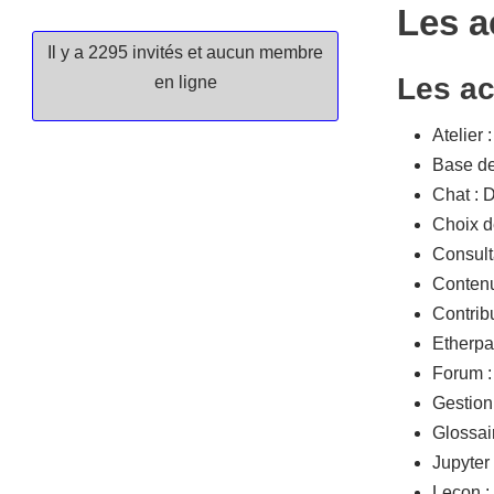
Les a
Il y a 2295 invités et aucun membre
Les act
en ligne
Atelier 
Base de 
Chat : 
Choix d
Consulta
Contenu
Contribu
Etherpad
Forum :
Gestionn
Glossair
Jupyter
Leçon :