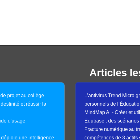
Articles le
 de projet au collège
L’antivirus Trend Micro gr
destinité et réussir la
personnels de l’Éducatio
MindMap AI - Créer et uti
guide d'usage
Édubase : des scénarios
Fracture numérique au tr
déploie une intelligence
compétences de 3 actifs 