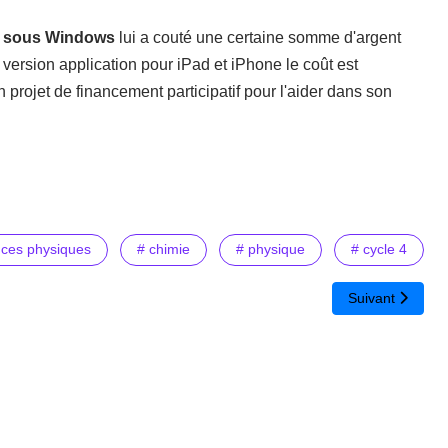
t sous Windows
lui a couté une certaine somme d'argent
ersion application pour iPad et iPhone le coût est
n projet de financement participatif pour l'aider dans son
nces physiques
# chimie
# physique
# cycle 4
Article suivant 
Suivant