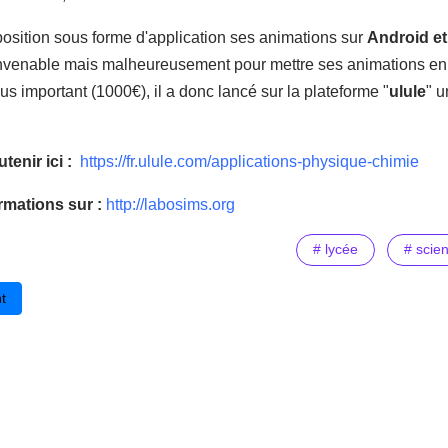
position sous forme d'application ses animations sur
Android e
nvenable mais malheureusement pour mettre ses animations en v
s important (1000€), il a donc lancé sur la plateforme "
ulule
" u
tenir ici :
https://fr.ulule.com/applications-physique-chimie
rmations sur :
http://labosims.org
# lycée
# scie
cédent : Professeurs en entreprise avec la Fondation CGénial
t