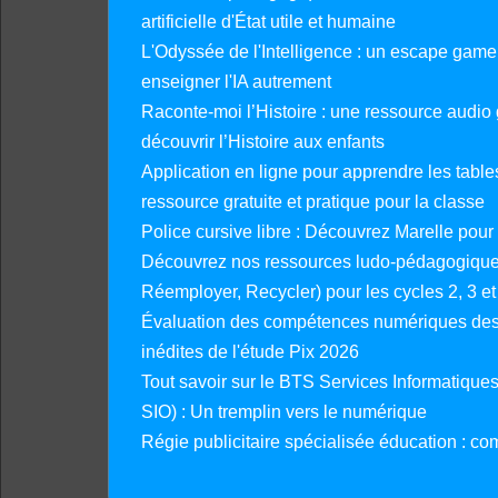
artificielle d'État utile et humaine
L'Odyssée de l'Intelligence : un escape gam
enseigner l'IA autrement
Raconte-moi l’Histoire : une ressource audio g
découvrir l’Histoire aux enfants
Application en ligne pour apprendre les tables
ressource gratuite et pratique pour la classe
Police cursive libre : Découvrez Marelle pour
Découvrez nos ressources ludo-pédagogiques
Réemployer, Recycler) pour les cycles 2, 3 et 
Évaluation des compétences numériques des 
inédites de l'étude Pix 2026
Tout savoir sur le BTS Services Informatique
SIO) : Un tremplin vers le numérique
Régie publicitaire spécialisée éducation : co