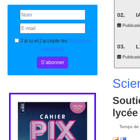
I
Publicati
J’ai lu et j’accepte les
Termes et
L
conditions
Publicat
S’abonner
Scie
Souti
lycée
Temps de l