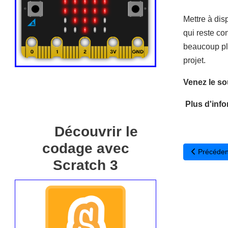
Mettre à dis
qui reste co
beaucoup plu
projet.
Venez le sou
Plus d'info
Découvrir le
codage avec
Article pré
Précéden
Scratch 3