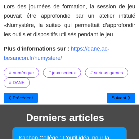
Lors des journées de formation, la session de jeu
pouvait être approfondie par un atelier intitulé
«Numystère, la suite» qui permettait d’approfondir
les outils et dispositifs utilisés pendant le jeu.
Plus d'informations sur :
https://dane.ac-
besancon.fr/numystere/
# numérique
# jeux serieux
# serious games
# DANE
Article précédent : S'CAPE : une plateforme de partage d’escap
Article suivan
Précédent
Suivant
Derniers articles
Kanban Collège : L'outil idéal pour la