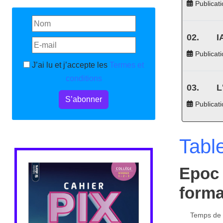
Publicati
I
Publicati
J’ai lu et j’accepte les
Termes et
conditions
L
S’abonner
Publicat
Tabl
Epoc 
forma
Temps de l