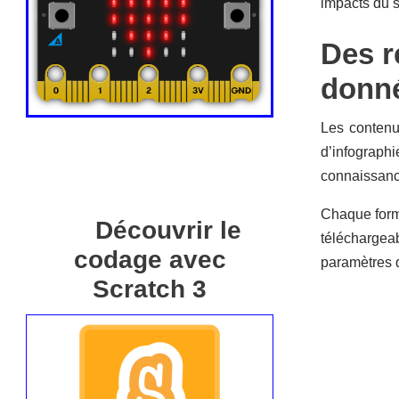
impacts du 
Des r
donné
Les contenu
d’infographi
connaissanc
Chaque for
Découvrir le
téléchargeab
codage avec
paramètres d
Scratch 3