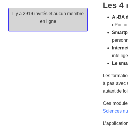
Les 4 
Il y a 2919 invités et aucun membre
A.-BA d
en ligne
ePoc on
Smartph
personn
Internet
intellig
Le smar
Les formati
à pas avec u
autant de foi
Ces modules
Sciences nu
L’applicatio