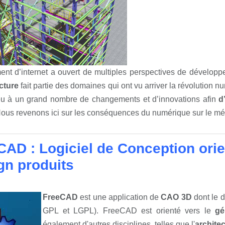
nt d’internet a ouvert de multiples perspectives de développe
cture
fait partie des domaines qui ont vu arriver la révolution
eu à un grand nombre de changements et d’innovations afin
d
us revenons ici sur les conséquences du numérique sur le méti
CAD : Logiciel de Conception ori
gn produits
FreeCAD
est une application de
CAO 3D
dont le 
GPL et LGPL). FreeCAD est orienté vers le
gé
également d'autres disciplines, telles que l'
archite