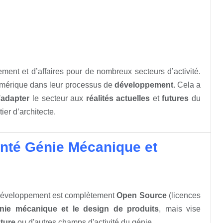
ment et d’affaires pour de nombreux secteurs d’activité.
 numérique dans leur processus de
développement
. Cela a
’adapter
le secteur aux
réalités actuelles
et
futures
du
er d’architecte.
enté Génie Mécanique et
développement est complètement
Open Source
(licences
nie mécanique et le design de produits
, mais vise
cture
ou d'autres champs d'activité du génie.