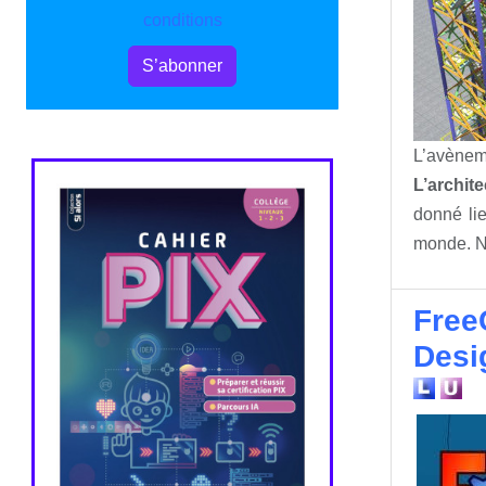
conditions
S’abonner
L’avèneme
L’archite
donné li
monde. No
Free
Desi