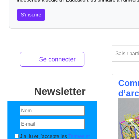
S'inscrire
Se connecter
Comm
Newsletter
d’arc
J’ai lu et j’accepte les
Termes et