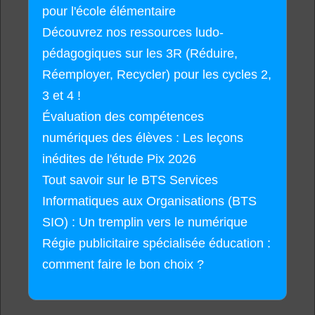
pour l'école élémentaire
Découvrez nos ressources ludo-
pédagogiques sur les 3R (Réduire,
Réemployer, Recycler) pour les cycles 2,
3 et 4 !
Évaluation des compétences
numériques des élèves : Les leçons
inédites de l'étude Pix 2026
Tout savoir sur le BTS Services
Informatiques aux Organisations (BTS
SIO) : Un tremplin vers le numérique
Régie publicitaire spécialisée éducation :
comment faire le bon choix ?