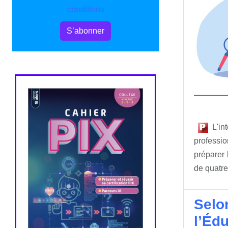
conditions
S’abonner
L'int
professio
préparer 
de quatre
Selo
l’Éd