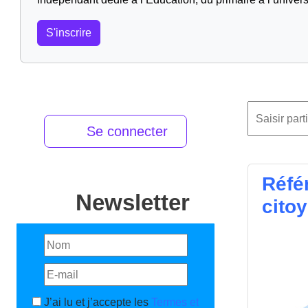
S'inscrire
Se connecter
Réfé
Newsletter
cito
J’ai lu et j’accepte les
Termes et