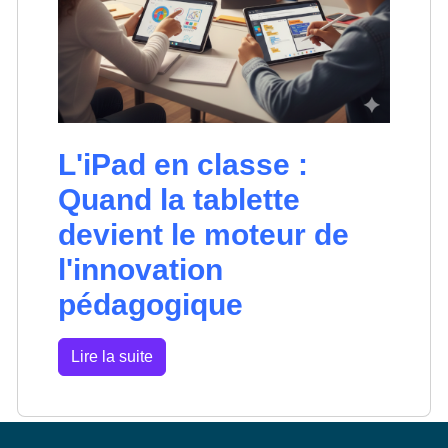
L'iPad en classe :
Quand la tablette
devient le moteur de
l'innovation
pédagogique
Lire la suite