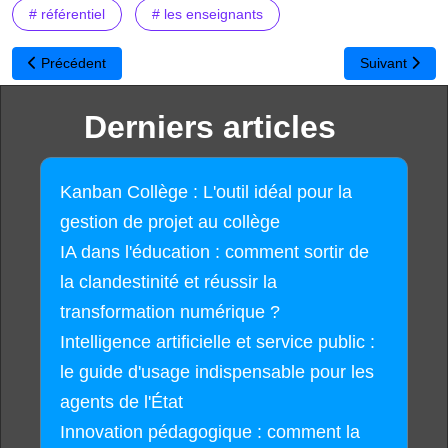
# référentiel
# les enseignants
Article précédent : Faire entrer l'école dans l'ère du numérique
Article suivan
Précédent
Suivant
Derniers articles
Kanban Collège : L'outil idéal pour la
gestion de projet au collège
IA dans l'éducation : comment sortir de
la clandestinité et réussir la
transformation numérique ?
Intelligence artificielle et service public :
le guide d'usage indispensable pour les
agents de l'État
Innovation pédagogique : comment la