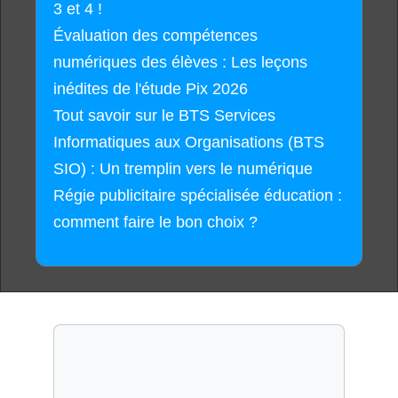
3 et 4 !
Évaluation des compétences
numériques des élèves : Les leçons
inédites de l'étude Pix 2026
Tout savoir sur le BTS Services
Informatiques aux Organisations (BTS
SIO) : Un tremplin vers le numérique
Régie publicitaire spécialisée éducation :
comment faire le bon choix ?