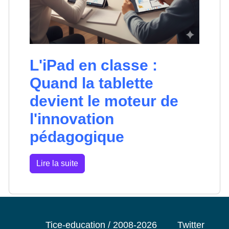
L'iPad en classe :
Quand la tablette
devient le moteur de
l'innovation
pédagogique
Lire la suite
Tice-education / 2008-2026
Twitter