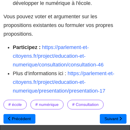
développer le numérique à l'école.
Vous pouvez voter et argumenter sur les
propositions existantes ou formuler vos propres
propositions.
Participez :
https://parlement-et-
citoyens.fr/project/education-et-
numerique/consultation/consultation-46
Plus d’informations ici :
https://parlement-et-
citoyens.fr/project/education-et-
numerique/presentation/presentation-17
# école
# numérique
# Consultation
Article précédent : Emploi des jeunes et numérique
Article suivan
Précédent
Suivant