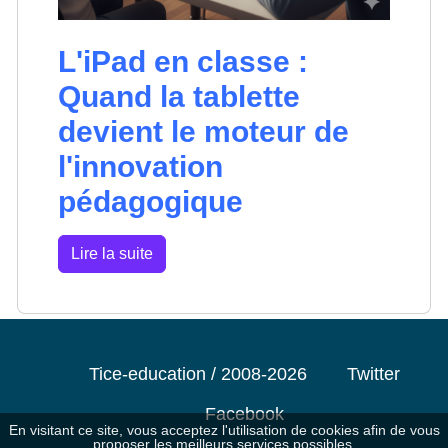
L'iPad en classe :
Quand la tablette
devient le moteur de
l'innovation
pédagogique
Lire la suite
Tice-education / 2008-2026
Twitter
Facebook
En visitant ce site, vous acceptez l'utilisation de cookies afin de vous
proposer les meilleurs services possibles.