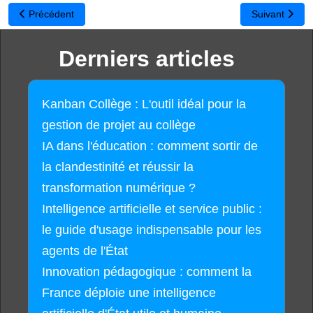
Article précédent : Veille et prospective : La collection numérique
Article suivant
Précédent
Suivant
Derniers articles
Kanban Collège : L'outil idéal pour la
gestion de projet au collège
IA dans l'éducation : comment sortir de
la clandestinité et réussir la
transformation numérique ?
Intelligence artificielle et service public :
le guide d'usage indispensable pour les
agents de l'État
Innovation pédagogique : comment la
France déploie une intelligence