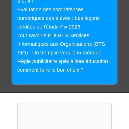
3 et 4 !
Évaluation des compétences
numériques des élèves : Les leçons
inédites de l'étude Pix 2026
Tout savoir sur le BTS Services
Informatiques aux Organisations (BTS
SIO) : Un tremplin vers le numérique
Régie publicitaire spécialisée éducation :
comment faire le bon choix ?