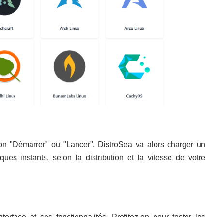
ton "Démarrer" ou "Lancer". DistroSea va alors charger un
ues instants, selon la distribution et la vitesse de votre
erface et ses fonctionnalités. Profitez-en pour tester les