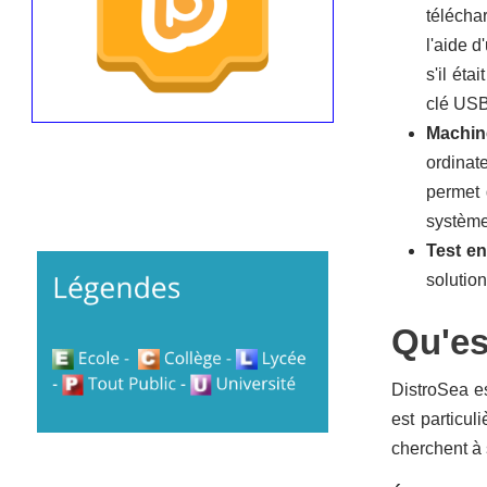
télécha
l'aide 
s'il éta
clé USB
Machine
ordinat
permet 
système
Test en
solution
Qu'es
DistroSea es
est particul
cherchent à 