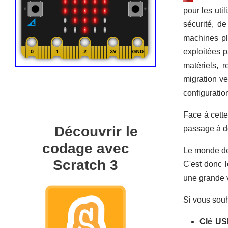
pour les uti
sécurité, d
machines pl
exploitées p
matériels, 
migration v
configurati
Face à cette
Découvrir le
passage à d
codage avec
Le monde de 
Scratch 3
C'est donc l
une grande v
Si vous souha
Clé US