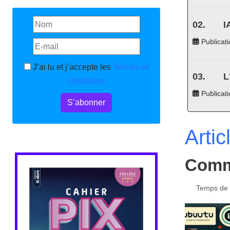
I
Publicati
J’ai lu et j’accepte les
Termes et
L
conditions
Publicat
S’abonner
Artic
Comme
Temps de l