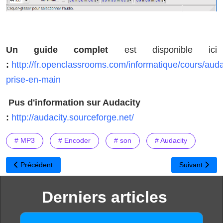
Un guide complet
est disponible ici
:
http://fr.openclassrooms.com/informatique/cours/auda
prise-en-main
Pus d'information sur Audacity
:
http://audacity.sourceforge.net/
# MP3
# Encoder
# son
# Audacity
Article précédent : Pratiquer l’anglais au travers de l’actualité inte
Article suivan
Précédent
Suivant
Derniers articles