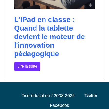
L'iPad en classe :
Quand la tablette
devient le moteur de
l'innovation
pédagogique
Lire la suite
Tice-education / 2008-2026
Twitter
Facebook