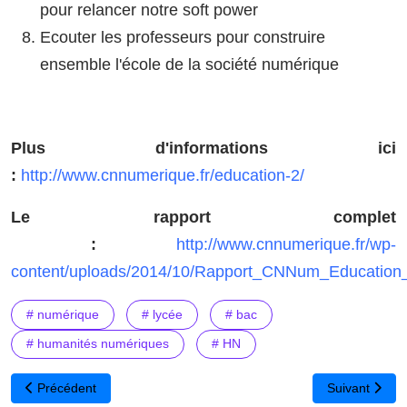
pour relancer notre soft power
Ecouter les professeurs pour construire
ensemble l'école de la société numérique
Plus d'informations ici
:
http://www.cnnumerique.fr/education-2/
Le rapport complet
:
http://www.cnnumerique.fr/wp-
content/uploads/2014/10/Rapport_CNNum_Education_
# numérique
# lycée
# bac
# humanités numériques
# HN
Article précédent : GeoGebra - Le logiciel de mathématiques libre 
Article suivan
Précédent
Suivant