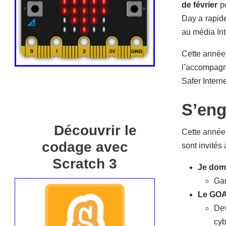
de février
po
Day a rapide
au média Int
Cette année,
l’accompagn
Safer Interne
S’eng
Découvrir le
Cette année,
codage avec
sont invités 
Scratch 3
Je dom
Gar
Le GOAT
Dev
cyb