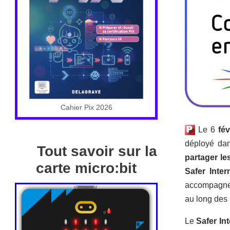
Cahier Pix 2026
Le 6
fév
déployé dan
Tout savoir sur la
partager le
carte micro:bit
Safer Inter
accompagner 
au long des 
Le
Safer In