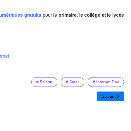
numériques gratuits
pour le
primaire, le collège et le lycée
ernet
# Édition
# Safer
# Internet Day
sse, accompagnement et reconnaissance
Article suivant 
Suivant