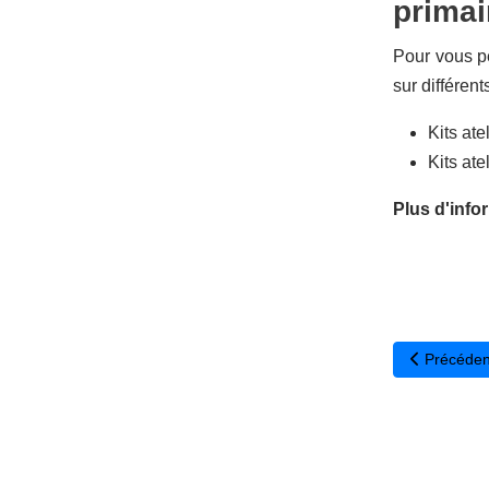
primai
Pour vous pe
sur différen
Kits ate
Kits ate
Plus d'info
Article pré
Précéden