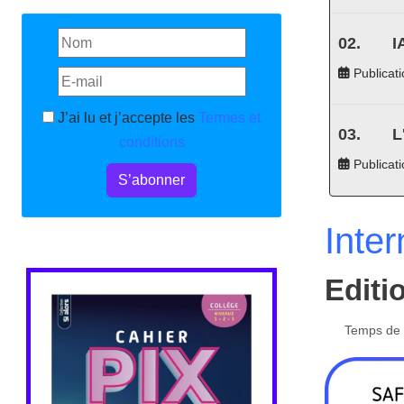
I
Publicati
J’ai lu et j’accepte les
Termes et
L
conditions
Publicat
S’abonner
Inter
Editi
Temps de l