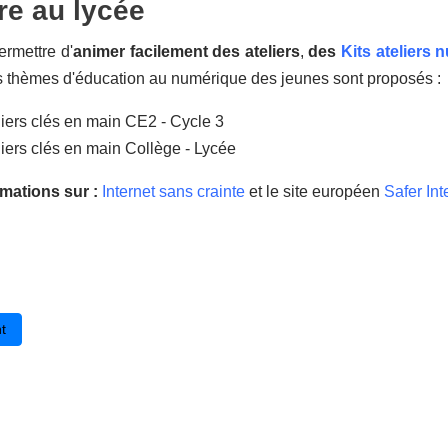
re au lycée
rmettre d'
animer facilement des ateliers
,
des
Kits ateliers 
ts thèmes d'éducation au numérique des jeunes sont proposés :
liers clés en main CE2 - Cycle 3
liers clés en main Collège - Lycée
rmations sur :
Internet sans crainte
et le site européen
Safer Int
cédent : L'évolution révolutionnaire de la formation en ligne : souple
t