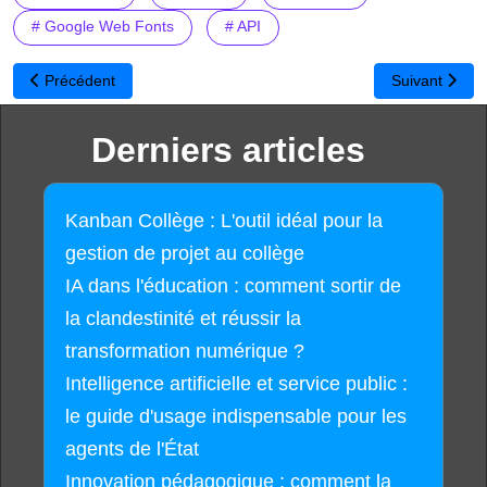
# Google Web Fonts
# API
Article précédent : JustBeamIt : Transférer un gros fichier en temp
Article suivan
Précédent
Suivant
Derniers articles
Kanban Collège : L'outil idéal pour la
gestion de projet au collège
IA dans l'éducation : comment sortir de
la clandestinité et réussir la
transformation numérique ?
Intelligence artificielle et service public :
le guide d'usage indispensable pour les
agents de l'État
Innovation pédagogique : comment la