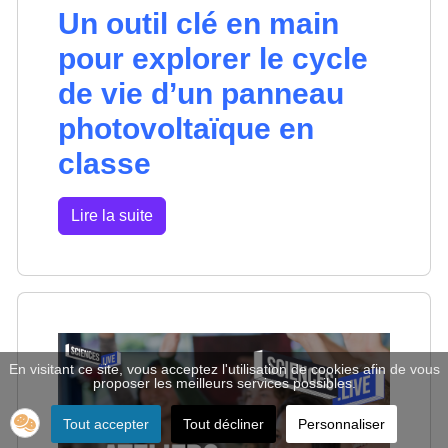
Un outil clé en main
pour explorer le cycle
de vie d’un panneau
photovoltaïque en
classe
Lire la suite
En visitant ce site, vous acceptez l'utilisation de cookies afin de vous
proposer les meilleurs services possibles.
Tout accepter
Tout décliner
Personnaliser