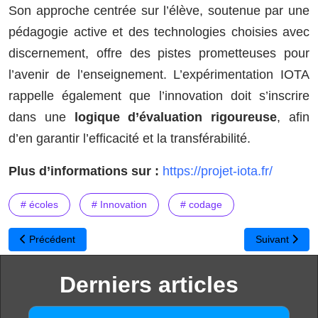
Son approche centrée sur l’élève, soutenue par une
pédagogie active et des technologies choisies avec
discernement, offre des pistes prometteuses pour
l’avenir de l’enseignement. L’expérimentation IOTA
rappelle également que l’innovation doit s’inscrire
dans une
logique d’évaluation rigoureuse
, afin
d’en garantir l’efficacité et la transférabilité.
Plus d’informations sur :
https://projet-iota.fr/
# écoles
# Innovation
# codage
Article précédent : Inscrivez vos élèves à la nouvelle édition du 
Article suivan
Précédent
Suivant
Derniers articles