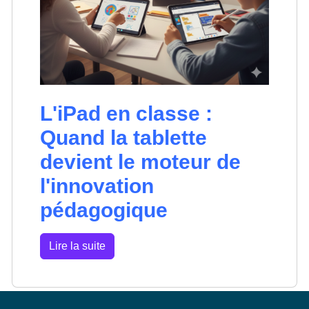
L'iPad en classe :
Quand la tablette
devient le moteur de
l'innovation
pédagogique
Lire la suite