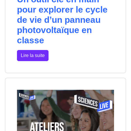
pour explorer le cycle
de vie d’un panneau
photovoltaïque en
classe
Lire la suite