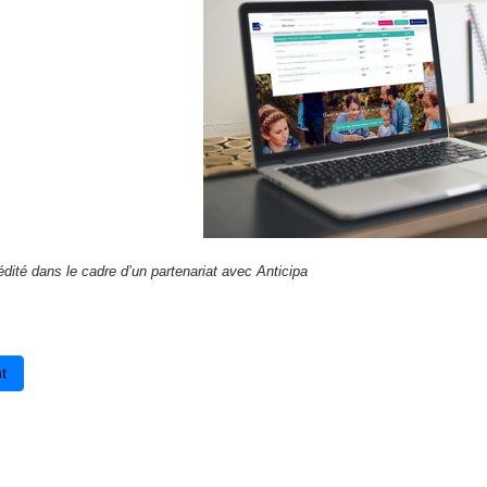
 édité dans le cadre d’un partenariat avec Anticipa
cédent : Sciences numériques et technologie : consultation des projet
t