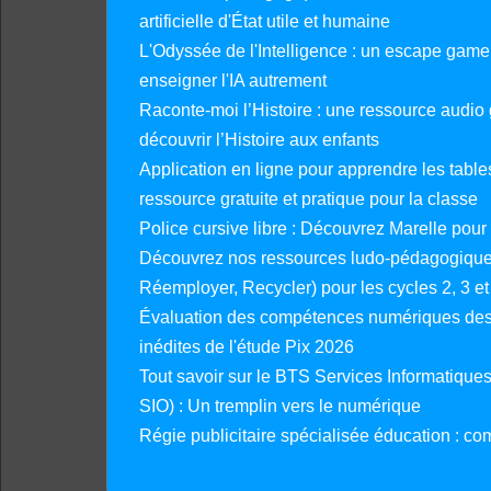
artificielle d'État utile et humaine
L'Odyssée de l'Intelligence : un escape gam
enseigner l'IA autrement
Raconte-moi l’Histoire : une ressource audio g
découvrir l’Histoire aux enfants
Application en ligne pour apprendre les tables
ressource gratuite et pratique pour la classe
Police cursive libre : Découvrez Marelle pour
Découvrez nos ressources ludo-pédagogiques
Réemployer, Recycler) pour les cycles 2, 3 et 
Évaluation des compétences numériques des 
inédites de l'étude Pix 2026
Tout savoir sur le BTS Services Informatique
SIO) : Un tremplin vers le numérique
Régie publicitaire spécialisée éducation : co