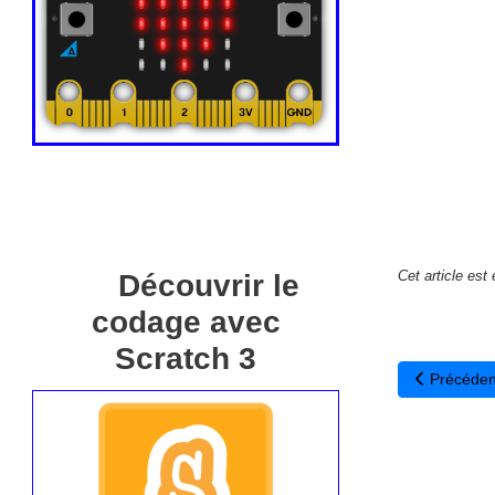
Cet article est
Découvrir le
codage avec
Scratch 3
Article pré
Précéden