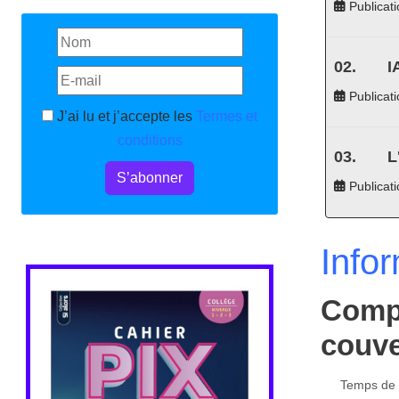
Publicati
I
Publicati
J’ai lu et j’accepte les
Termes et
conditions
L
S’abonner
Publicat
Info
Compl
couve
Temps de l