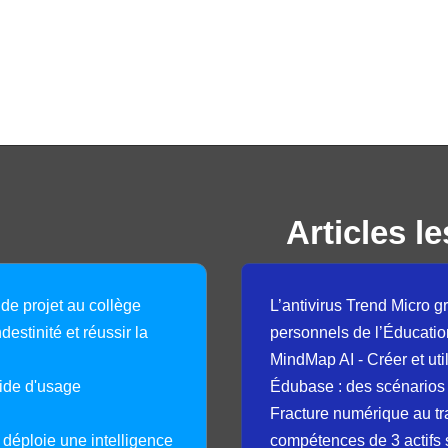
Articles le
 de projet au collège
L’antivirus Trend Micro gr
destinité et réussir la
personnels de l’Éducatio
MindMap AI - Créer et uti
guide d'usage
Édubase : des scénarios
Fracture numérique au tr
déploie une intelligence
compétences de 3 actifs 