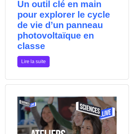
Un outil clé en main
pour explorer le cycle
de vie d’un panneau
photovoltaïque en
classe
Lire la suite