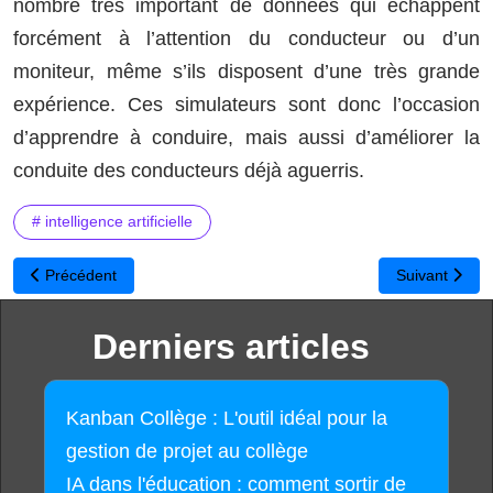
nombre très important de données qui échappent
forcément à l’attention du conducteur ou d’un
moniteur, même s’ils disposent d’une très grande
expérience. Ces simulateurs sont donc l’occasion
d’apprendre à conduire, mais aussi d’améliorer la
conduite des conducteurs déjà aguerris.
# intelligence artificielle
Article précédent : Complémentaire Santé & Prévoyance : profitez
Article suiva
Précédent
Suivant
Derniers articles
Kanban Collège : L'outil idéal pour la
gestion de projet au collège
IA dans l'éducation : comment sortir de