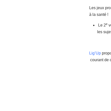
Les jeux pr
à la santé !
e
Le 2
v
les suje
Lig’Up
propo
courant de c