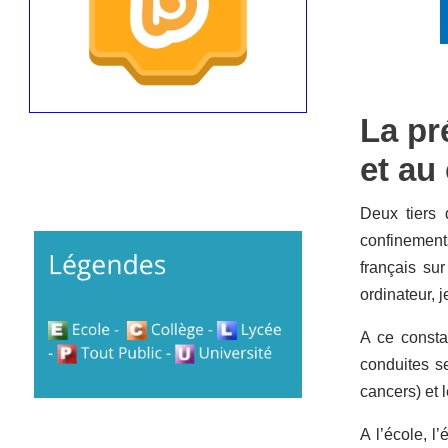
La pr
et au
Deux tiers 
confinements
français sur
ordinateur, 
A ce constat
conduites s
cancers) et 
A l’école, l