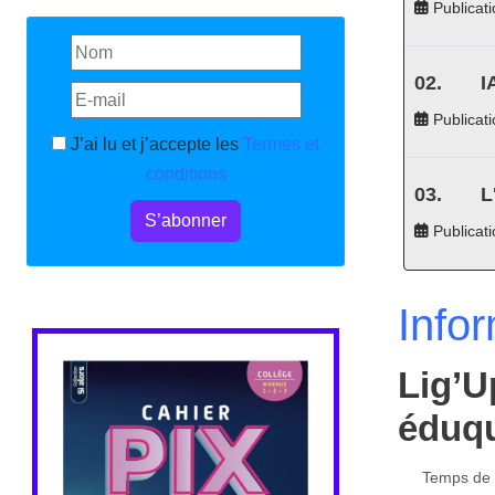
Publicati
I
Publicati
J’ai lu et j’accepte les
Termes et
conditions
L
S’abonner
Publicat
Info
Lig’U
éduqu
Temps de l