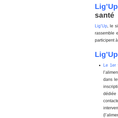
Lig’Up
santé
Lig’Up
, le 
rassemble e
participent 
Lig’Up
Le 1er 
l’alimen
dans le
inscrip
dédiée 
contact
interve
(l’alime