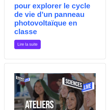
pour explorer le cycle
de vie d’un panneau
photovoltaïque en
classe
Lire la suite