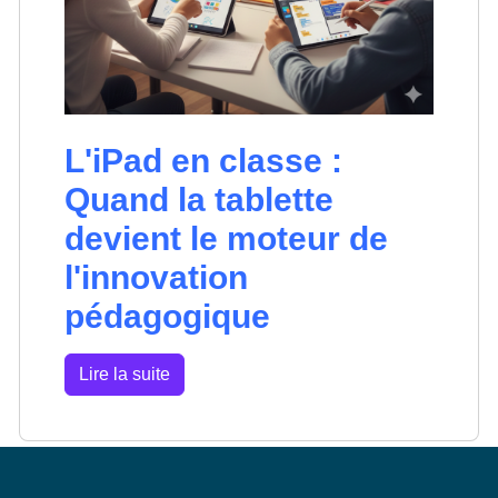
L'iPad en classe :
Quand la tablette
devient le moteur de
l'innovation
pédagogique
Lire la suite