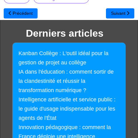
Article précédent : IA dans l'éducation : comment sortir de la cland
Article suivan
Précédent
Suivant
Derniers articles
Kanban Collège : L'outil idéal pour la
gestion de projet au collège
IA dans l'éducation : comment sortir de
la clandestinité et réussir la
transformation numérique ?
Intelligence artificielle et service public :
le guide d'usage indispensable pour les
agents de l'État
Innovation pédagogique : comment la
France déploie une intelligence