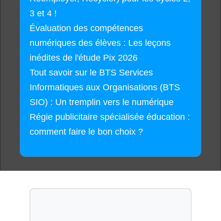
3 et 4 !
Évaluation des compétences
numériques des élèves : Les leçons
inédites de l'étude Pix 2026
Tout savoir sur le BTS Services
Informatiques aux Organisations (BTS
SIO) : Un tremplin vers le numérique
Régie publicitaire spécialisée éducation :
comment faire le bon choix ?